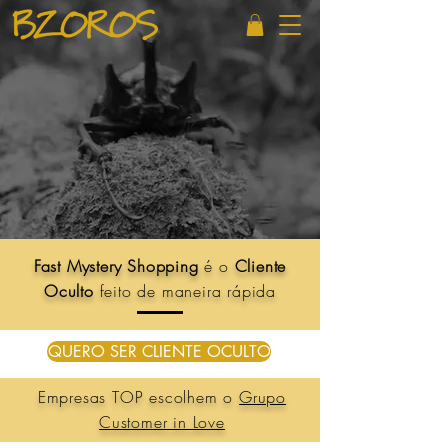
Fast Mystery Shopping
é o
Cliente
Oculto
feito de maneira rápida
QUERO SER CLIENTE OCULTO
Empresas TOP escolhem o
Grupo
Customer in Love