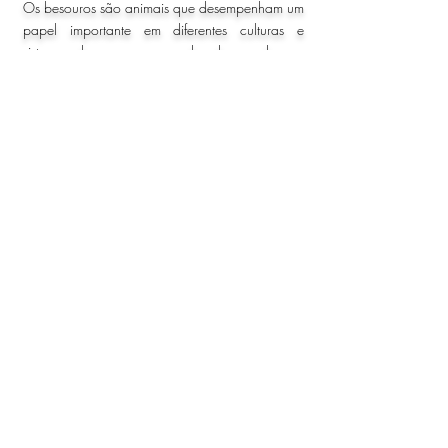
Os besouros são animais que desempenham um
papel importante em diferentes culturas e
sistemas de crenças ao redor do mundo, ao
longo da história. Eles habitam o planeta Terra
por milênios e na maioria das culturas
são considerados símbolos de sorte. São
animais lendários e muito interessantes de serem
explorados. Na história, o besouro foi adorado
pelos antigos egípcios, romanos e gregos.
O besouro tem um significado e simbolismo
espirituais interessantes. Representam trabalho
duro, progresso, amor, persistência, vitalidade,
criatividade, cooperação, solidariedade,
instinto e intuição. O besouro também está
ligado ao
sucesso
por causa de sua
devoção a
objetivos
. E todos sabemos que os objetivos são
alcançados com muito trabalho e persistência.
O besouro é frequentemente visto (em muitas
culturas) como um amuleto da sorte.
Eles são
um símbolo de transformação
. Por isso, são